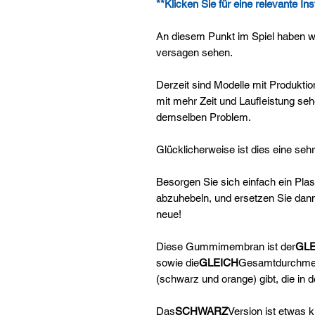
**Klicken Sie für eine relevante Ins
An diesem Punkt im Spiel haben
versagen sehen.
Derzeit sind Modelle mit Produkti
mit mehr Zeit und Laufleistung se
demselben Problem.
Glücklicherweise ist dies eine seh
Besorgen Sie sich einfach ein Pl
abzuhebeln, und ersetzen Sie da
neue!
Diese Gummimembran ist der
GLE
sowie die
GLEICH
Gesamtdurchmesse
(schwarz und orange) gibt, die in d
Das
SCHWARZ
Version ist etwas 