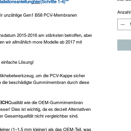
tallationsanleitung
hier
(Schritte 1-4)**
Anzahl
 wir unzählige Gen1 B58 PCV-Membranen
onsdatum 2015-2016 am stärksten betroffen, aber
hen wir allmählich more Modelle ab 2017 mit
r einfache Lösung!
astikhebelwerkzeug, um die PCV-Kappe sicher
nn die beschädigte Gummimembran durch diese
ICH
Qualität wie die OEM-Gummimembran
r! Dies ist wichtig, da es derzeit Alternativen
er Gesamtqualität nicht vergleichbar sind.
kleiner (1–1,5 mm kleiner) als das OEM-Teil, was