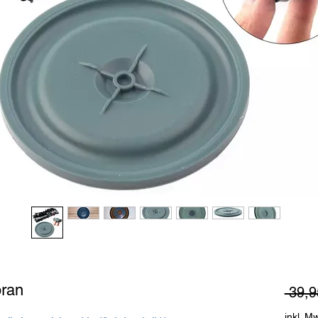
ran
 39,9
inkl. M