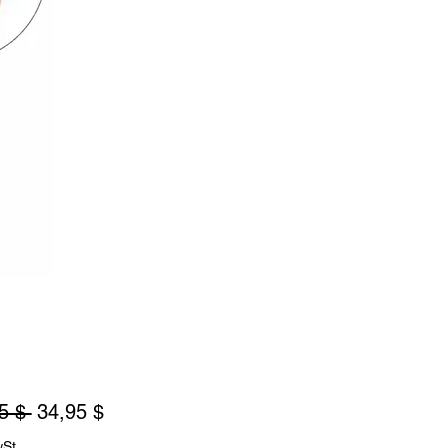
Standardpreis
Sale-
5 $ 
34,95 $
Preis
wSt.