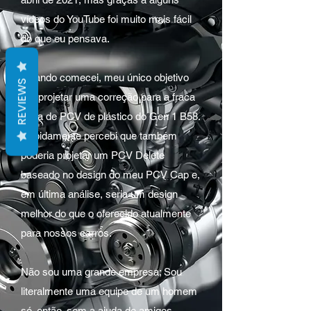
vídeos do YouTube foi muito mais fácil
do que eu pensava.
Quando comecei, meu único objetivo
REVIEWS
era projetar uma correção para a fraca
capa de PCV de plástico do Gen 1 B58.
Rapidamente percebi que também
poderia projetar um PCV Delete
baseado no design do meu PCV Cap e,
em última análise, seria um design
melhor do que o oferecido atualmente
para nossos carros.
Não sou uma grande empresa; Sou
literalmente uma equipe de um homem
só, então, sem a ajuda de amigos