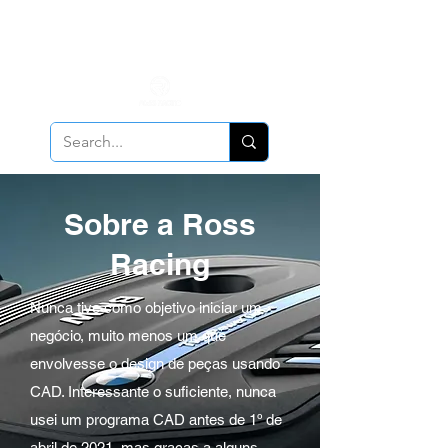
ALL PCV Breather orders will require Insurance & Adult
Signature Delivery but VE PCV Breather Orders will have it
optional!
Cancellation Policy
Applies!
Sobre a Ross
Racing
Nunca tive como objetivo iniciar um
negócio, muito menos um que
envolvesse o design de peças usando
CAD. Interessante o suficiente, nunca
usei um programa CAD antes de 1º de
abril de 2021, mas graças a alguns