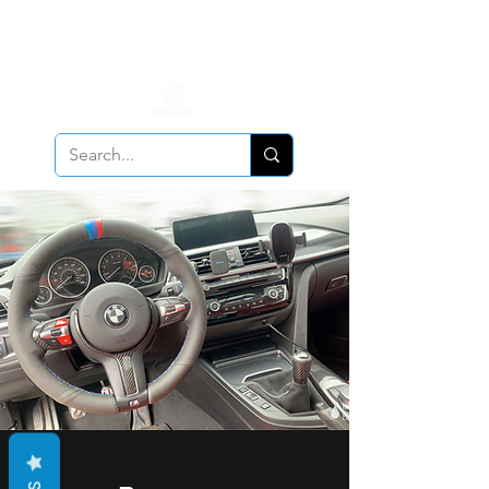
ALL PCV Breather orders will require Insurance & Adult
Signature Delivery but VE PCV Breather Orders will have it
optional!
Cancellation Policy
Applies!